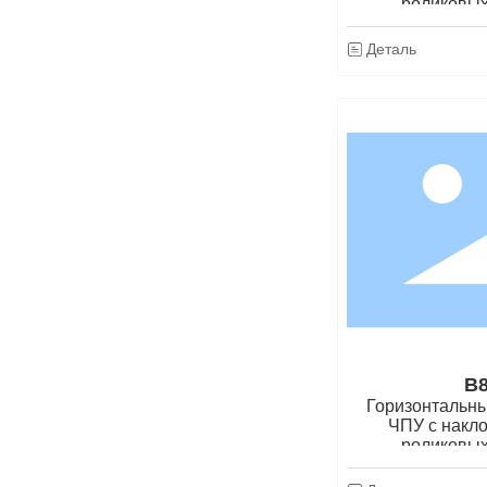
роликовы
Деталь
B8
Горизонтальны
ЧПУ с накло
роликовы