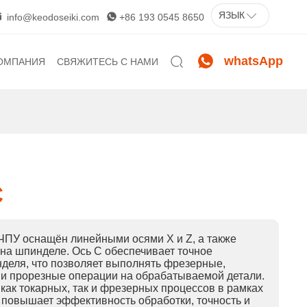
ЯЗЫК
info@keodoseiki.com
+86 193 0545 8650
whatsApp
ОМПАНИЯ
СВЯЖИТЕСЬ С НАМИ
ия
эодо Сэйки
сплуатацию
пании
артнёрство
ые новости
стория
ультура и миссия
C
аша команда
рисоединяйтесь к нам
 ЧПУ оснащён линейными осями X и Z, а также
на шпинделе. Ось C обеспечивает точное
очему стоит выбрать нас
деля, что позволяет выполнять фрезерные,
 и прорезные операции на обрабатываемой детали.
ак токарных, так и фрезерных процессов в рамках
к повышает эффективность обработки, точность и