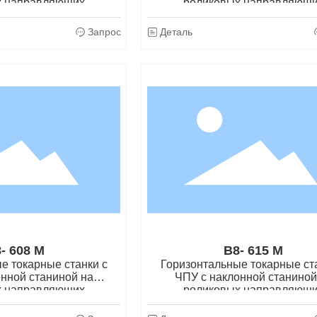
х направляющих
роликовых направляющ
Запрос
Деталь
- 608 M
B8- 615 M
е токарные станки с
Горизонтальные токарные ст
нной станиной на
ЧПУ с наклонной станиной
х направляющих
роликовых направляющ