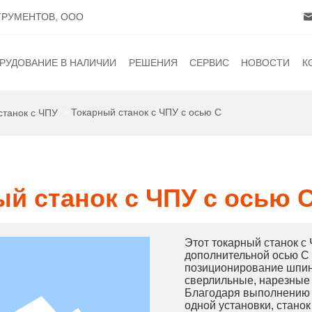
ТРУМЕНТОВ, ООО
РУДОВАНИЕ В НАЛИЧИИ
РЕШЕНИЯ
СЕРВИС
НОВОСТИ
К
арный станок
Отраслевые решения
Политика обслуживан
Выставка
К
Токарный станок с ЧПУ с осью C
станок с ЧПУ
зерный станок
Решения для автоматизации
Установка и ввод в эк
Новости ком
П
Обучение и ремонт
Промышленн
И
Центр загрузок
Видео
К
й станок с ЧПУ с осью 
Н
П
Этот токарный станок с
дополнительной осью C 
П
позиционирование шпин
сверлильные, нарезные
Благодаря выполнению к
одной установки, стано