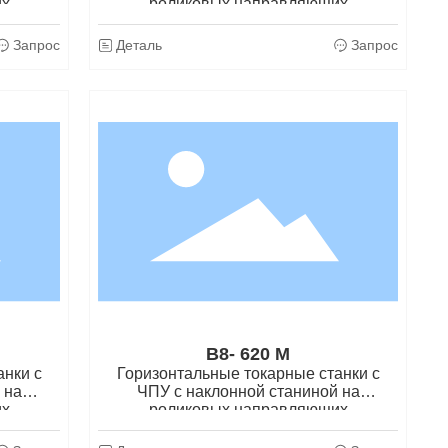
их
роликовых направляющих
Запрос
Деталь
Запрос
B8- 620 M
анки с
Горизонтальные токарные станки с
 на
ЧПУ с наклонной станиной на
их
роликовых направляющих