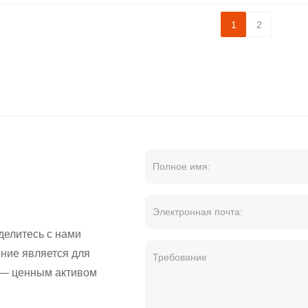
1
2
делитесь с нами
ние является для
 — ценным активом