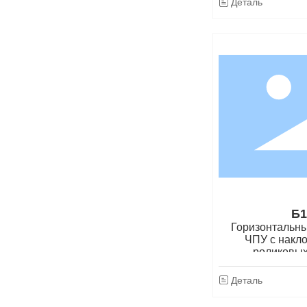
Деталь
Б1
Горизонтальны
ЧПУ с накло
роликовы
Деталь